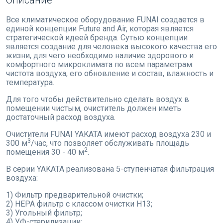
Все климатическое оборудование FUNAI создается в
единой концепции Future and Air, которая является
стратегической идеей бренда. Сутью концепции
является создание для человека высокого качества его
жизни, для чего необходимо наличие здорового и
комфортного микроклимата по всем параметрам:
чистота воздуха, его обновление и состав, влажность и
температура.
Для того чтобы действительно сделать воздух в
помещении чистым, очиститель должен иметь
достаточный расход воздуха.
Очистители FUNAI YAKATA имеют расход воздуха 230 и
3
300 м
/час, что позволяет обслуживать площадь
2
помещения 30 - 40 м
.
В серии YAKATA реализована 5-ступенчатая фильтрация
воздуха:
1) Фильтр предварительной очистки;
2) HEPA фильтр c классом очистки H13;
3) Угольный фильтр;
4) УФ-стерилизации;