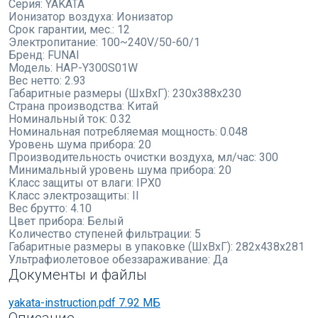
Серия:
YAKATA
Ионизатор воздуха:
Ионизатор
Срок гарантии, мес.:
12
Электропитание:
100~240V/50-60/1
Бренд:
FUNAI
Модель:
HAP-Y300S01W
Вес нетто:
2.93
Габаритные размеры (ШxВxГ):
230x388x230
Страна производства:
Китай
Номинальный ток:
0.32
Номинальная потребляемая мощность:
0.048
Уровень шума прибора:
20
Производительность очистки воздуха, мл/час:
300
Минимальный уровень шума прибора:
20
Класс защиты от влаги:
IPX0
Класс электрозащиты:
II
Вес брутто:
4.10
Цвет прибора:
Белый
Количество ступеней фильтрации:
5
Габаритные размеры в упаковке (ШxВxГ):
282x438x281
Ультрафиолетовое обеззараживание:
Да
Документы и файлы
yakata-instruction.pdf
7.92 МБ
Описание